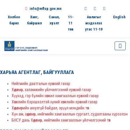
info@mflsp.gov.mn
Холбоо
Хаяг,
Санал,
11-
Авлигыг
English
барих
байршил
хүсэлт
11
мэдээлэх
төв
утас 11-10
ХАРЬЯА АГЕНТЛАГ, БАЙГУУЛЛАГА
Нийгмийн даатгалын ерөнхий газар
Хөдөлмөр, халамжийн үйлчилгээний ерөнхий газар
Хүүхэд, гэр бүлийн хөгжил хамгааллын ерөнхий газар
Хөгжлийн бэрхшээлтэй хүний хөгжлийн ерөнхий газар
Хөдөлмөрийн аюулгүй байдал, эрүүл мэндийн төв
Хүн ам, хөдөлмөр, нийгмийн хамгааллын сургалт, судалгааны хүрээлэн
БНСУ дахь Хөдөлмөр, нийгмийн хамгааллын үйлчилгээний төв