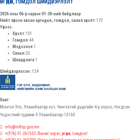
ӨРГӨДӨЛ, ГОМДОЛ ШИЙДВЭРЛЭЛТ
2026 оны 06-р сарын 01-30-ний байдлаар
Нийт хүлээн авсан өргөдөл, гомдол, санал хүсэлт:
172
Үүнээс:
Хүсэлт:
101
Гомдол:
44
Мэдээлэл:
1
Санал:
25
Шаардлага:
1
Шийдвэрлэсэн:
124
Хаяг:
Монгол Улс, Улаанбаатар хот, Чингэлтэй дүүргийн 4-р хороо, Нэгдсэн
Үндэстний гудамж-5 Улаанбаатар-15160
info@mflsp.gov.mn
+(976) 51-261553 /Бичиг хэрэг, өргөдөл, гомдол/
+(976) 51-260200 /Олон нийттэй харилцах ахлах мэргэжилтэн/