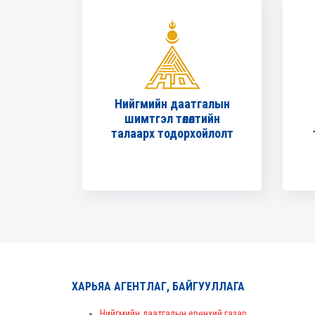
Нийгмийн даатгалын
шимтгэл төлөлтийн
талаарх тодорхойлолт
ХАРЬЯА АГЕНТЛАГ, БАЙГУУЛЛАГА
Нийгмийн даатгалын ерөнхий газар