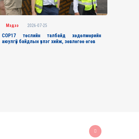
2026-07-25
Мэдээ
COP17 төслийн талбайд хөдөлмөрийн
аюулгүй байдлын үзлэг хийж, зөвлөгөө өгөв