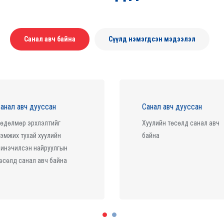
Санал авч байна
Сүүлд нэмэгдсэн мэдээлэл
Санал авч дууссан
Санал авч дууссан
Хуулийн төсөлд санал авч
Гэр бүл, хөдөлмөр, нийгмий
байна
хамгааллын сайдын 2024
оны А/67 дугаар тушаала
баталсан "Аж ахуйн нэгжи
орлогын албан татварын
хөнгөлөлт эдлэх бүтээн
байгуулалт, төсөл, үйл
ажиллагаанд тавигдах
Дэлгэрэнгүй
Дэлгэрэнгүй
шаардлага”-ыг шинэчлэн