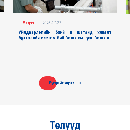
2026-07-27
Мэдээ
Үйлдвэрлэлийн бүхий л шатанд хяналт
бүртгэлийн систем бий болгохыг үүрэг болгов
Бүгдийг харах
Төслүүд