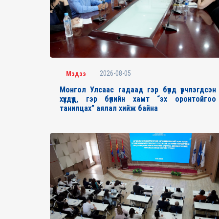
2026-08-05
Мэдээ
Монгол Улсаас гадаад гэр бүлд үрчлэгдсэн
хүүхдүүд, гэр бүлийн хамт “эх оронтойгоо
танилцах” аялал хийж байна