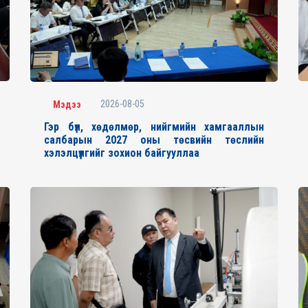
2026-08-05
Мэдээ
Гэр бүл, хөдөлмөр, нийгмийн хамгааллын
салбарын 2027 оны төсвийн төслийн
хэлэлцүүлгийг зохион байгууллаа