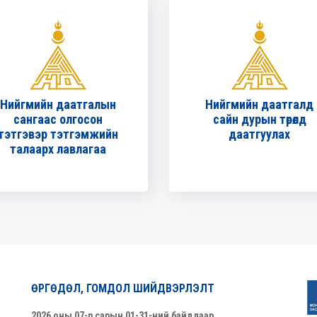
Нийгмийн даатгалын
Нийгмийн даатгалд
сангаас олгосон
сайн дурын төрөлд
тэтгэвэр тэтгэмжийн
даатгуулах
талаарх лавлагаа
ӨРГӨДӨЛ, ГОМДОЛ ШИЙДВЭРЛЭЛТ
2026 оны 07-р сарын 01-31-ний байдлаар