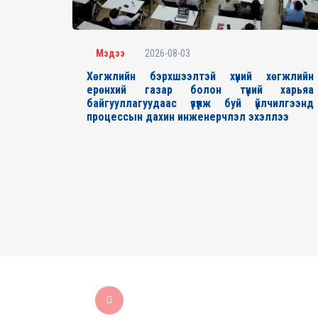
2026-08-03
Мэдээ
Хөгжлийн бэрхшээлтэй хүний хөгжлийн
ерөнхий газар болон түүний харьяа
байгууллагуудаас үзүүлж буй үйлчилгээнд
процессын дахин инженерчлэл эхэллээ