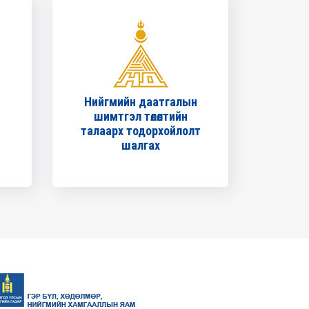
Нийгмийн даатгалын
шимтгэл төлөлтийн
талаарх тодорхойлолт
шалгах