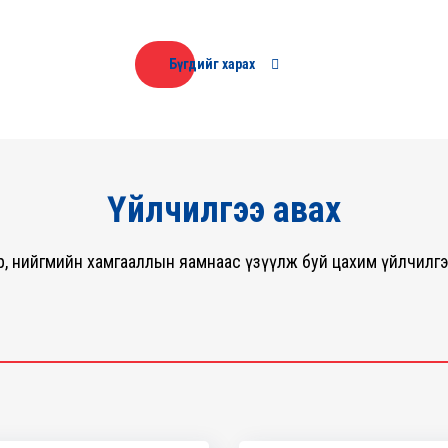
батлах тушаалын төсөлд
санал авч байна
Бүгдийг харах
Үйлчилгээ авах
мөр, нийгмийн хамгааллын яамнаас үзүүлж буй цахим үйлчилг