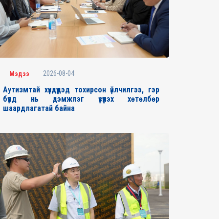
2026-08-04
Мэдээ
Аутизмтай хүүхдүүдэд тохирсон үйлчилгээ, гэр
бүлд нь дэмжлэг үзүүлэх хөтөлбөр
шаардлагатай байна