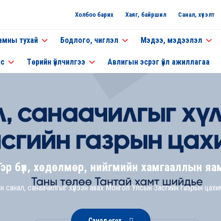
Холбоо барих
Хаяг, байршил
Санал, хүсэлт
амны тухай
Бодлого, чиглэл
Мэдээ, мэдээлэл
нс
Төрийн үйлчилгээ
Авлигын эсрэг үйл ажиллагаа
Гэр бүл, хөдөлмөр, нийгмийн хамгааллын яа
н санал, санаачилгыг хүлээн авах Монгол Улсын Засгийн газрын цахи
Санал өгөх