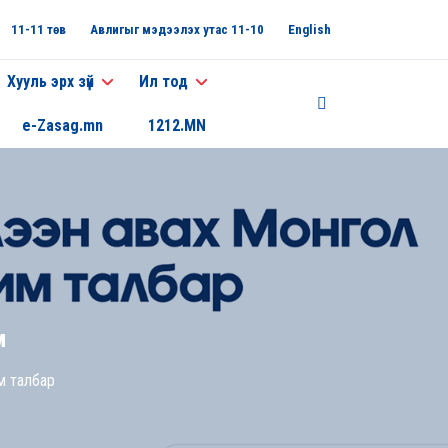
11-11 төв
Авлигыг мэдээлэх утас 11-10
English
Хууль эрх зүй
Ил тод
e-Zasag.mn
1212.MN
м
м талбар