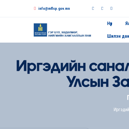
info@mflsp.gov.mn
Нүүр
Я
Шилэн да
Иргэдий