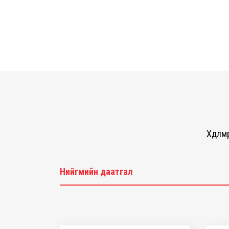
Хөдөл
Нийгмийн даатгал